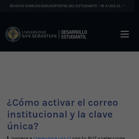
REVISTA SOMUSS
SERUSS
PORTAL DEL ESTUDIANTE
IR A USS.CL
Activa tu correo
App MiUSS
¿Cómo activar el correo
institucional y la clave
única?
1.
Ingresa a
claveunica.uss.cl
con tu RUT y selecciona