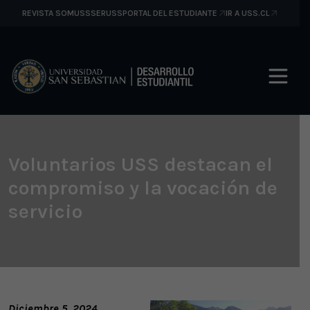
REVISTA SOMUSS
SERUSS
PORTAL DEL ESTUDIANTE
IR A USS.CL
Voluntarios USS destacan el
compromiso y la vocación de
servicio
Diciembre 5, 2024