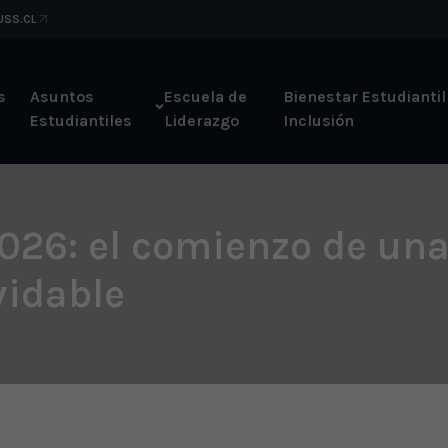
 USS.CL
s
Asuntos
Escuela de
Bienestar Estudiantil
Estudiantiles
Liderazgo
Inclusión
26: el comienzo de una
vidable