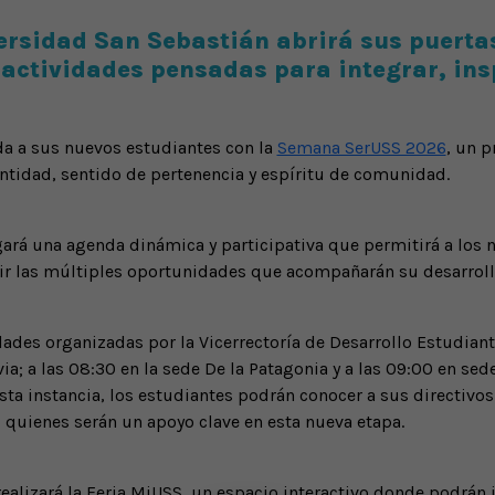
iversidad San Sebastián abrirá sus puerta
actividades pensadas para integrar, insp
a a sus nuevos estudiantes con la
Semana SerUSS 2026
, un 
dentidad, sentido de pertenencia y espíritu de comunidad.
gará una agenda dinámica y participativa que permitirá a los 
ir las múltiples oportunidades que acompañarán su desarroll
ades organizadas por la Vicerrectoría de Desarrollo Estudianti
via; a las 08:30 en la sede De la Patagonia y a las 09:00 en se
esta instancia, los estudiantes podrán conocer a sus directiv
, quienes serán un apoyo clave en esta nueva etapa.
e realizará la Feria MiUSS, un espacio interactivo donde podrán