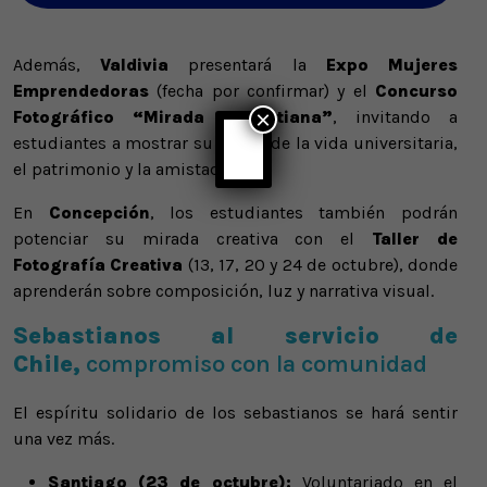
Además,
Valdivia
presentará la
Expo Mujeres
Emprendedoras
(fecha por confirmar) y el
Concurso
×
Fotográfico “Mirada Sebastiana”
, invitando a
estudiantes a mostrar su visión de la vida universitaria,
el patrimonio y la amistad.
En
Concepción
, los estudiantes también podrán
potenciar su mirada creativa con el
Taller de
Fotografía Creativa
(13, 17, 20 y 24 de octubre), donde
aprenderán sobre composición, luz y narrativa visual.
Sebastianos al servicio de
Chile,
compromiso con la comunidad
El espíritu solidario de los sebastianos se hará sentir
una vez más.
Santiago (23 de octubre):
Voluntariado en el