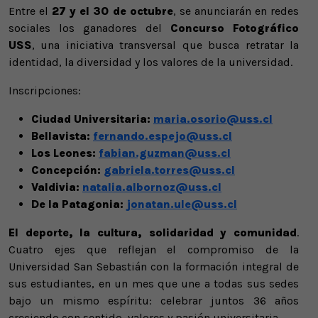
Entre el
27 y el 30 de octubre
, se anunciarán en redes
sociales los ganadores del
Concurso Fotográfico
USS
, una iniciativa transversal que busca retratar la
identidad, la diversidad y los valores de la universidad.
Inscripciones:
Ciudad Universitaria:
maria.osorio@uss.cl
Bellavista:
fernando.espejo@uss.cl
Los Leones:
fabian.guzman@uss.cl
Concepción:
gabriela.torres@uss.cl
Valdivia:
natalia.albornoz@uss.cl
De la Patagonia:
jonatan.ule@uss.cl
El deporte, la cultura, solidaridad y comunidad
.
Cuatro ejes que reflejan el compromiso de la
Universidad San Sebastián con la formación integral de
sus estudiantes, en un mes que une a todas sus sedes
bajo un mismo espíritu: celebrar juntos 36 años
creciendo con sentido, valores y pasión universitaria.