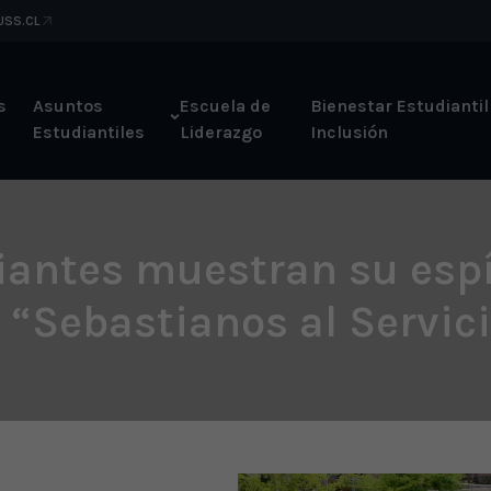
 USS.CL
s
Asuntos
Escuela de
Bienestar Estudiantil
Estudiantiles
Liderazgo
Inclusión
antes muestran su espír
 “Sebastianos al Servici