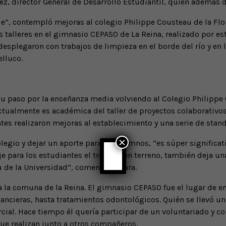
ez, director General de Desarrollo Estudiantil, quien además d
ile”, contempló mejoras al colegio Philippe Cousteau de la Fl
s talleres en el gimnasio CEPASO de La Reina, realizado por e
desplegaron con trabajos de limpieza en el borde del río y en 
elluco.
 su paso por la enseñanza media volviendo al Colegio Philippe
actualmente es académica del taller de proyectos colaborativo
tes realizaron mejoras al establecimiento y una serie de stan
×
legio y dejar un aporte para los alumnos, “es súper significat
 para los estudiantes el trabajar en terreno, también deja un
u de la Universidad”, comenta Tamara.
 la comuna de la Reina. El gimnasio CEPASO fue el lugar de e
nancieras, hasta tratamientos odontológicos. Quién se llevó un
ial. Hace tiempo él quería participar de un voluntariado y co
 que realizan junto a otros compañeros.