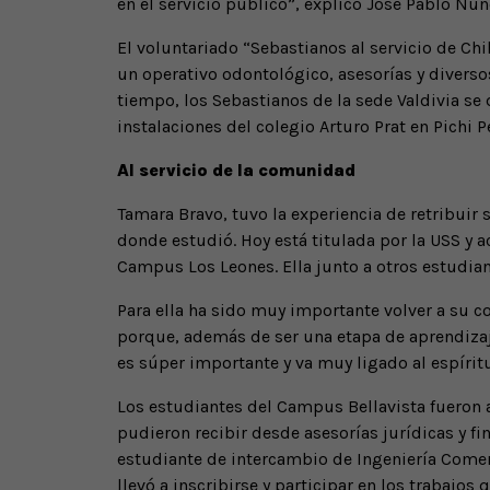
en el servicio público”, explicó José Pablo Núñ
El voluntariado “Sebastianos al servicio de Ch
un operativo odontológico, asesorías y diverso
tiempo, los Sebastianos de la sede Valdivia se 
instalaciones del colegio Arturo Prat en Pichi P
Al servicio de la comunidad
Tamara Bravo, tuvo la experiencia de retribuir
donde estudió. Hoy está titulada por la USS y 
Campus Los Leones. Ella junto a otros estudian
Para ella ha sido muy importante volver a su co
porque, además de ser una etapa de aprendizaje
es súper importante y va muy ligado al espírit
Los estudiantes del Campus Bellavista fueron a
pudieron recibir desde asesorías jurídicas y fi
estudiante de intercambio de Ingeniería Comerc
llevó a inscribirse y participar en los trabajos