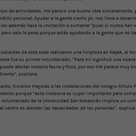
 tipo de actividades, me parece una buena idea sinceramente,
mbito personal. Ayudar a la gente siento yo, nos lleva a desa
ien además hace la invitación a sumarse “pues si nunca han ve
ero vale la pena porque estás ayudando a la gente que no ha 
udiantes de esta sede realizaron una limpieza en kayak, al bor
este fue su primer voluntariado. “Para mí significó una nueva 
o puede afectar nuestra fauna y flora, por eso me parece muy bie
iente”, sostiene.
anto, hicieron mejoras a las instalaciones del colegio Arturo Pr
ntento porque “esta instancia es super importante para compar
l voluntariado de la Universidad San Sebastián implica un co
l centro es atender las necesidades de las personas”, explica