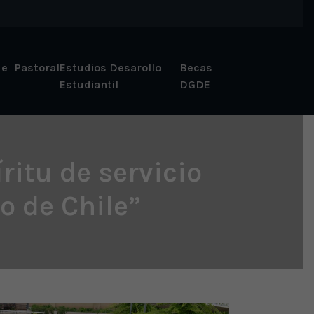
 e
Pastoral
Estudios Desarollo
Becas
Estudiantil
DGDE
itu de servicio
o de Chile”