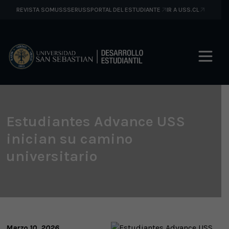
REVISTA SOMUSS
SERUSS
PORTAL DEL ESTUDIANTE
IR A USS.CL
Estudiantes Advance USS
inician su camino
universitario
Marzo 10, 2026