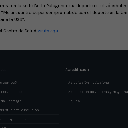
rera en la sede De la Patagonia, su deporte es el vóleibol y
 “Me encuentro súper comprometido con el deporte en la Univ
r a la USS”.
el Centro de Salud
visita aquí
ntes
Acreditación
es somos?
Acreditación Institucional
 Estudiantiles
Acreditación de Carreras y Program
 de Liderazgo
Equipo
r Estudiantil e Inclusión
s de Experiencia