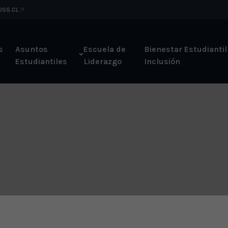
 USS.CL
s
Asuntos
Escuela de
Bienestar Estudiantil
Estudiantiles
Liderazgo
Inclusión