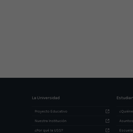
La Universidad
Estudia
Proyecto Educativo
¿Quién
Nuestra Institución
Asuntos
¿Por qué la USS?
Escuela