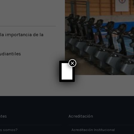
la importancia de la
udiantiles
×
ntes
Acreditación
es somos?
Acreditación Institucional