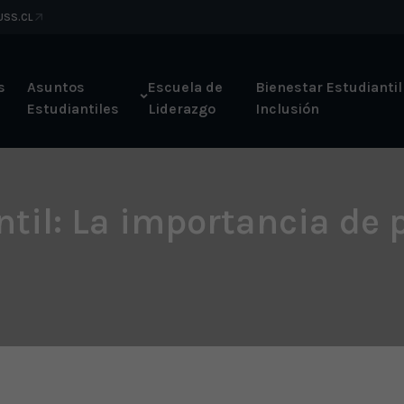
 USS.CL
s
Asuntos
Escuela de
Bienestar Estudiantil
Estudiantiles
Liderazgo
Inclusión
til: La importancia de p