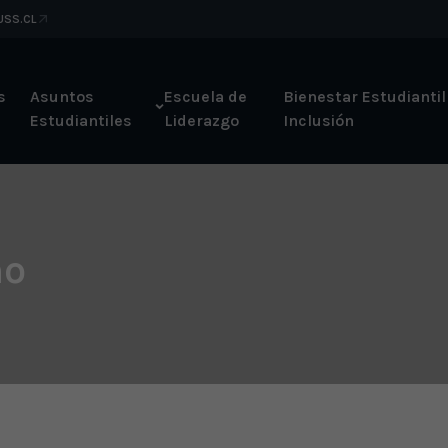
 USS.CL
s
Asuntos
Escuela de
Bienestar Estudiantil
Estudiantiles
Liderazgo
Inclusión
no