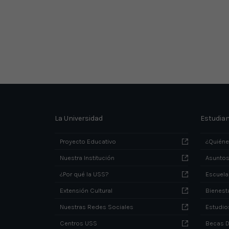
La Universidad
Estudia
Proyecto Educativo
¿Quién
Nuestra Institución
Asuntos
¿Por qué la USS?
Escuela
Extensión Cultural
Bienesta
Nuestras Redes Sociales
Estudio
Centros USS
Becas 