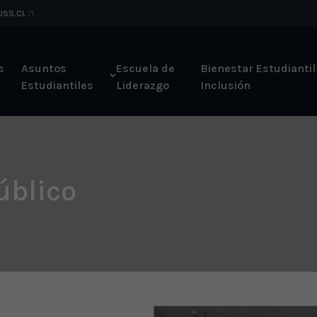
 USS.CL
s
Asuntos
Escuela de
Bienestar Estudiantil
Estudiantiles
Liderazgo
Inclusión
úblico