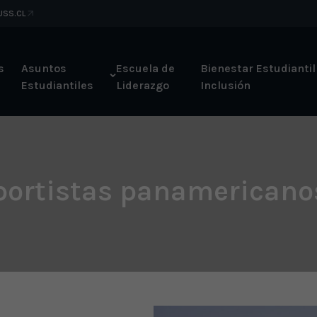
 USS.CL
s
Asuntos
Escuela de
Bienestar Estudiantil
Estudiantiles
Liderazgo
Inclusión
portistas panamericano